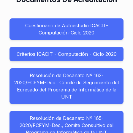
Cuestionario de Autoestudio ICACIT-
Computación-Ciclo 2020
Criterios ICACIT - Computación - Ciclo 2020
Resolución de Decanato Nº 162-
2020/FCFYM-Dec., Comité de Seguimiento del
Egresado del Programa de Informática de la
UNT
Resolución de Decanato Nº 165-
2020/FCFYM-Dec., Comité Consultivo del
Programa de Informática de la UNT